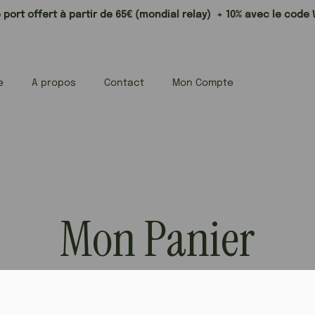
 port offert à partir de 65€ (mondial relay) + 10% avec le cod
e
A propos
Contact
Mon Compte
Mon Panier