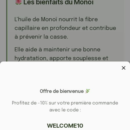
Les bienfaits du Monoï
L’huile de Monoï nourrit la fibre
capillaire en profondeur et contribue
à prévenir la casse.
Elle aide à maintenir une bonne
hydratation, apporte souplesse et
discipline aux cheveux tout en
révélant leur éclat naturel.
Son délicat parfum exotique
Offre de bienvenue
transforme chaque utilisation en un
Profitez de -10% sur votre première commande
véritable moment d’évasion.
avec le code :
WELCOME10