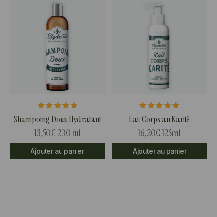
Note
Note
Shampoing Doux Hydratant
Lait Corps au Karité
5.00
5.00
sur 5
sur 5
13,50
€
200 ml
16,20
€
125ml
Ajouter au panier
Ajouter au panier