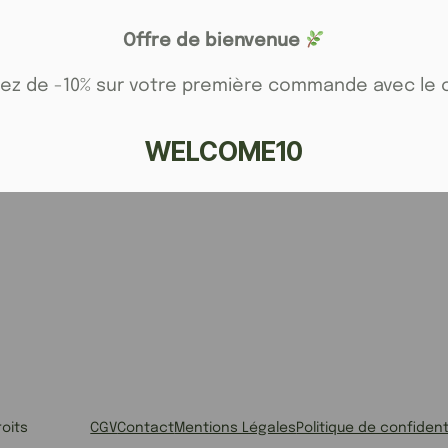
Offre de bienvenue
tez de -10% sur votre première commande avec le 
WELCOME10
oits
CGV
Contact
Mentions Légales
Politique de confident