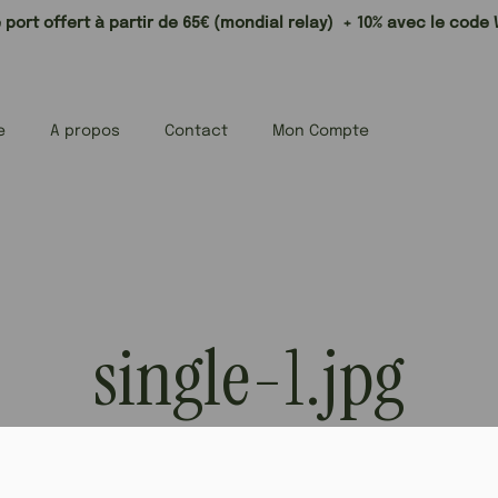
 port offert à partir de 65€ (mondial relay) + 10% avec le cod
e
A propos
Contact
Mon Compte
single-1.jpg