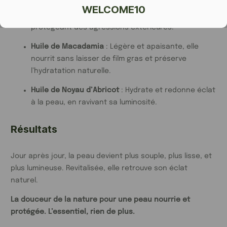
Extrait d’Algue Dorée de Bretagne
: Améliore la
WELCOME10
résistance de la peau et soutient sa fermeté en
protégeant des agressions extérieures.
Huile de Macadamia
: Légère et apaisante, elle
nourrit sans laisser de film gras et préserve
l’hydratation naturelle.
Huile de Noyau d’Abricot
: Hydrate et redonne éclat
à la peau, en ravivant sa luminosité.
Résultats
Jour après jour, la peau devient plus souple, plus lisse, et
plus lumineuse. Revitalisée, elle retrouve son éclat
naturel.
La douceur de la nature pour une peau nourrie et
protégée. L’essentiel, rien de plus.