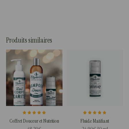
Produits similaires
Note
Note
Coffret Douceur et Nutrition
Fluide Matifiant
5.00
5.00
sur 5
sur 5