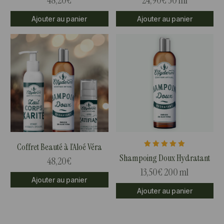
48,20
€
24,90
€
30 ml
Ajouter au panier
Ajouter au panier
Coffret Beauté à l’Aloé Véra
Note
Shampoing Doux Hydratant
48,20
€
5.00
sur 5
13,50
€
200 ml
Ajouter au panier
Ajouter au panier