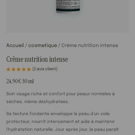
Accueil
/
cosmetique
/ Crème nutrition intense
Crème nutrition intense
(
2
avis client)
Noté
2
5.00
sur
24,90
€
30 ml
5 basé
sur
notations
Soin visage riche et confort pour peaux normales à
client
sèches, même déshydratées.
Sa texture fondante enveloppe la peau d’un voile
protecteur, nourrit intensément et aide à maintenir
l’hydratation naturelle. Jour après jour, la peau paraît