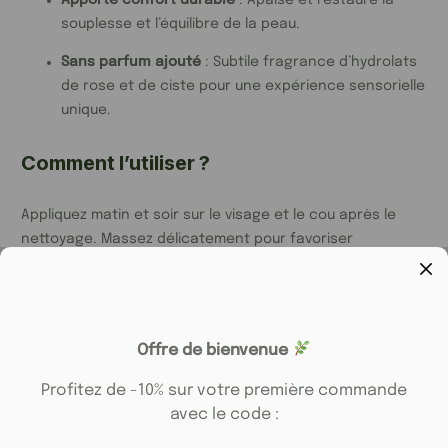
souplesse et l’équilibre de la peau.
Sans parfum ajouté
: Subtile fragrance d’hydrolats
de rose et de ciste pour une expérience sensorielle
unique.
Comment l’utiliser ?
Appliquez matin et soir sur le visage et le cou après le
nettoyage. Massez délicatement pour favoriser
l’absorption.
Les Actifs Naturels :
Offre de bienvenue
Huile d’Argan
: Riche en acides gras essentiels, elle
Profitez de -10% sur votre première commande
nourrit et régénère la peau, l’aidant à conserver sa
avec le code :
souplesse.