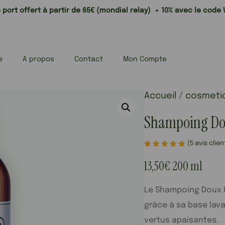
 port offert à partir de 65€ (mondial relay) + 10% avec le cod
e
A propos
Contact
Mon Compte
Accueil
/
cosmeti
Shampoing Do
(
5
avis clien
Noté
5
5.00
sur
13,50
€
200 ml
5 basé
sur
notations
client
Le Shampoing Doux H
grâce à sa base lava
vertus apaisantes.