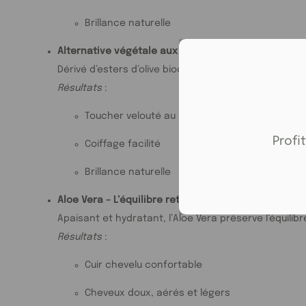
Brillance naturelle
Alternative végétale aux silicones – La douceur s
Dérivé d’esters d’olive biodégradables, cet émollie
Résultats
:
Toucher velouté au séchage
Profi
Coiffage facilité
Brillance naturelle
Aloe Vera – L’équilibre retrouvé
Apaisant et hydratant, l’Aloe Vera préserve l’équilib
Résultats
:
Cuir chevelu confortable
Cheveux doux, aérés et légers