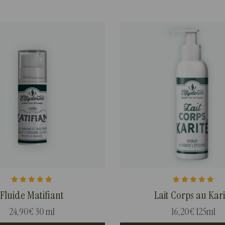
Note
Note
Fluide Matifiant
Lait Corps au Kari
5.00
5.00
sur 5
sur 5
24,90
€
30 ml
16,20
€
125ml