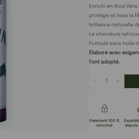
Enrichi en Aloe Vera 
protège et lisse la f
brillance naturelle 
La chevelure retrou
Formulé sans huile m
Élaboré avec exigenc
l’ont adopté.
-
+
Paiement 100 %
Expédit
sécurisé
depuis 