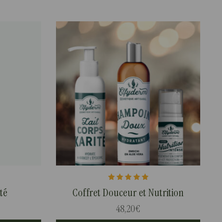
Note
té
Coffret Douceur et Nutrition
5.00
sur 5
48,20
€