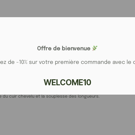
ans compromis
nt végétal enveloppe délicatement le cheveu tout en respectant s
Offre de bienvenue
tez de -10% sur votre première commande avec le 
WELCOME10
re du cuir chevelu et la souplesse des longueurs.