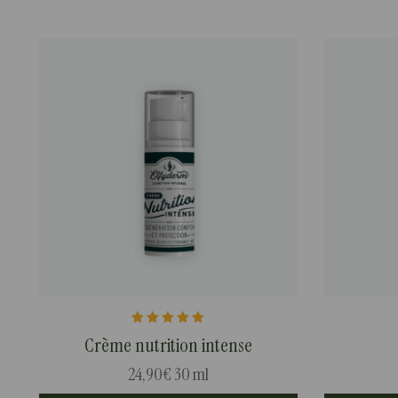
Note
Crème nutrition intense
5.00
sur 5
24,90
€
30 ml