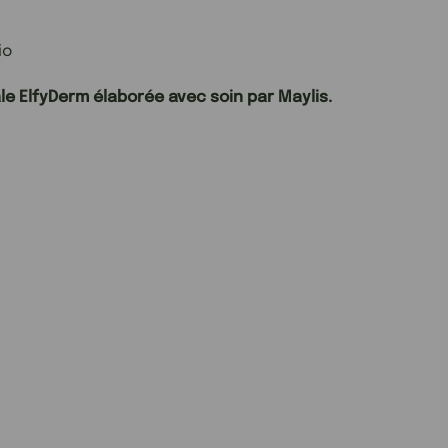
io
le ElfyDerm élaborée avec soin par Maylis.