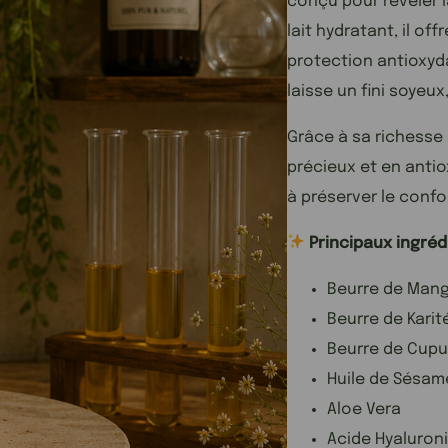
conçu pour révéler l
lait hydratant, il of
protection antioxyd
laisse un fini soyeux
Grâce à sa richesse
précieux et en anti
à préserver le confor
Principaux ingréd
Beurre de Man
Beurre de Karit
Beurre de Cup
Huile de Sésam
Aloe Vera
Acide Hyaluron