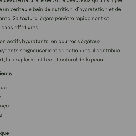
a beauté naturelle de votre peau. Plus qu’un simple
fre un véritable bain de nutrition, d’hydratation et de
ante. Sa texture légère pénètre rapidement et
, sans effet gras.
 en actifs hydratants, en beurres végétaux
oxydants soigneusement sélectionnés, il contribue
t, la souplesse et l’éclat naturel de la peau.
ients
gue
é
uaçu
e
ique