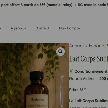
 port offert à partir de 65€ (mondial relay) + 10% avec le cod
e
A propos
Contact
Mon Compte
Accueil
/
Espace P
Lait Corps Sub
Conditionnement
Flacon Airless –
200 
Prix :
18€
Le
Lait Corps Sublim