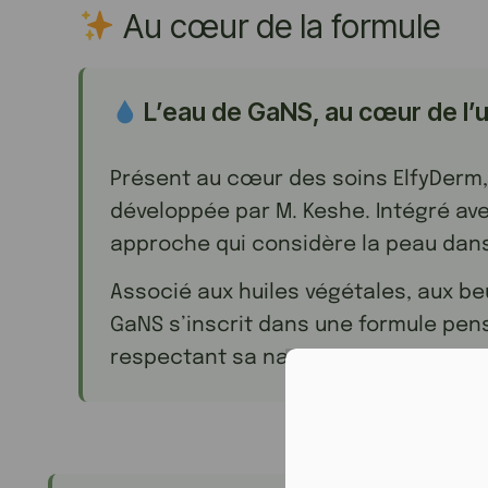
Au cœur de la formule
L’eau de GaNS, au cœur de l’
Présent au cœur des soins ElfyDerm,
développée par M. Keshe. Intégré ave
approche qui considère la peau dans 
Associé aux huiles végétales, aux be
GaNS s’inscrit dans une formule pens
respectant sa nature.