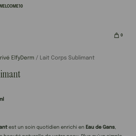
e WELCOME10
0
rivé ElfyDerm
/ Lait Corps Sublimant
limant
ml
ant
est un soin quotidien enrichi en
Eau de Gans
,