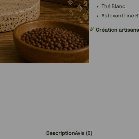
Thé Blanc
Astaxanthine B
Création artisana
Description
Avis (0)