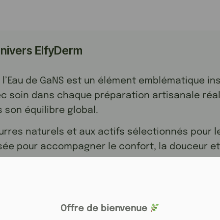
univers ElfyDerm
 l’Eau de GaNS est un élément emblématique ins
c soin dans chaque préparation artisanale réalis
son équilibre global.
urres naturels et aux actifs sélectionnés pour l
ée pour accompagner le confort, la douceur et l
Offre de bienvenue