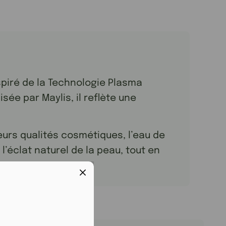
piré de la Technologie Plasma
ée par Maylis, il reflète une
eurs qualités cosmétiques, l’eau de
’éclat naturel de la peau, tout en